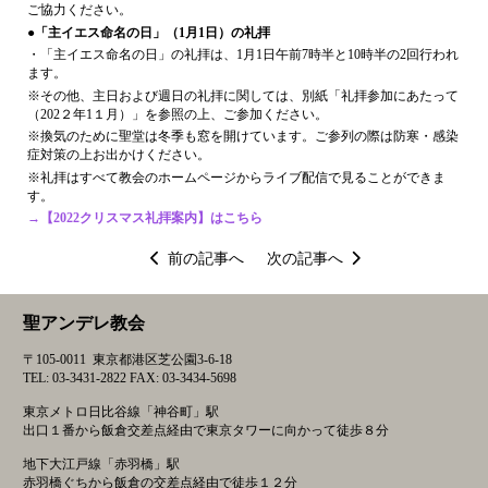
ご協力ください。
●「主イエス命名の日」（1月1日）の礼拝
・「主イエス命名の日」の礼拝は、1月1日午前7時半と10時半の2回行われ
ます。
※その他、主日および週日の礼拝に関しては、別紙「礼拝参加にあたって
（202２年1１月）」を参照の上、ご参加ください。
※換気のために聖堂は冬季も窓を開けています。ご参列の際は防寒・感染
症対策の上お出かけください。
※礼拝はすべて教会のホームページからライブ配信で見ることができま
す。
→【2022クリスマス礼拝案内】はこちら
投
前の記事へ
次の記事へ
稿
ナ
聖アンデレ教会
ビ
ゲ
〒105-0011 東京都港区芝公園3-6-18
ー
TEL: 03-3431-2822 FAX: 03-3434-5698
シ
東京メトロ日比谷線「神谷町」駅
ョ
出口１番から飯倉交差点経由で東京タワーに向かって徒歩８分
ン
地下大江戸線「赤羽橋」駅
赤羽橋ぐちから飯倉の交差点経由で徒歩１２分