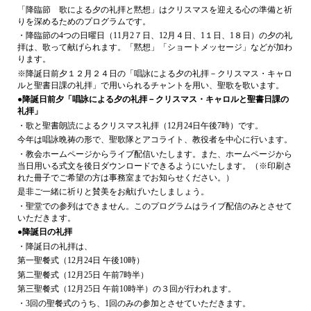
「降臨節 歌による夕の礼拝と黙想」はクリスマスを迎える心の準備と祈
りを深めるためのプログラムです。
・降臨節の4つの日曜日（11月2７日、12月４日、1１日、1８日）の夕の礼
拝は、歌って献げられます。「黙想」「ショートメッセージ」などが加わ
ります。
※降誕日前夕１２月２４日の「唱詠による夕の礼拝－クリスマス・キャロ
ルと聖書日課の礼拝」で用いられるチャントを用い、聖歌を歌います。
●降誕日前夕「唱詠による夕の礼拝
－クリスマス・キャロルと聖書日課の
礼拝
」
・歌と聖書朗読によるクリスマス礼拝（12月24日午後7時）です。
今年は唱詠晩祷の形で、聖歌隊とアコライト、教役者を中心に行います。
・教会ホームページからライブ配信いたします。また、ホームページから
当日用いる式文を後日ダウンロードできるようにいたします。（※印刷さ
れた冊子でご希望の方は事務室までお知らせください。）
是非ご一緒に祈りと賛美をお献げいたしましょう。
・聖堂での参列はできません。このプログラムはライブ配信のみとさせて
いただきます。
●降誕日の礼拝
・降誕日の礼拝は、
第一聖餐式（12月24日 午後10時）
第二聖餐式（12月25日 午前7時半）
第三聖餐式（12月25日 午前10時半）の３回が行われます。
・3回の聖餐式のうち、1回のみの参加とさせていただきます。