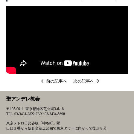
投
前の記事へ
次の記事へ
稿
ナ
聖アンデレ教会
ビ
ゲ
〒105-0011 東京都港区芝公園3-6-18
ー
TEL: 03-3431-2822 FAX: 03-3434-5698
シ
東京メトロ日比谷線「神谷町」駅
ョ
出口１番から飯倉交差点経由で東京タワーに向かって徒歩８分
ン