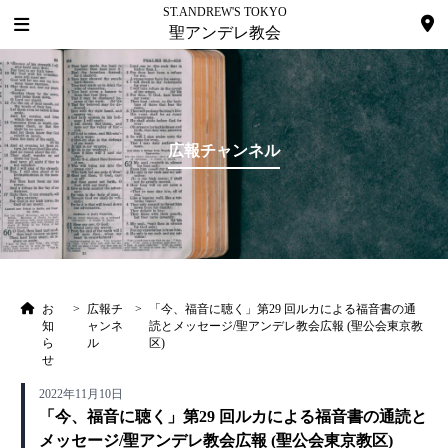
ST.ANDREW'S TOKYO
聖アンデレ教会
広報チャンネル
お
>
広報チ
>
「今、福音に聴く」第29 回ルカによる福音書の通
知
ャンネ
読とメッセージ/聖アンデレ教会広報 (聖公会東京教
ら
ル
区)
せ
2022年11月10日
「今、福音に聴く」第29 回ルカによる福音書の通読と
メッセージ/聖アンデレ教会広報 (聖公会東京教区)