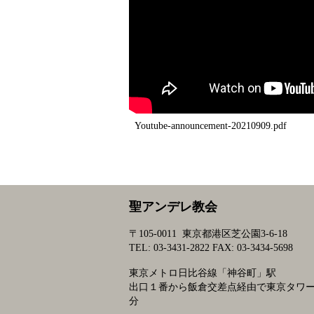
Youtube-announcement-20210909
.pdf
投
稿
ナ
聖アンデレ教会
ビ
ゲ
〒105-0011 東京都港区芝公園3-6-18
TEL: 03-3431-2822 FAX: 03-3434-5698
ー
シ
東京メトロ日比谷線「神谷町」駅
ョ
出口１番から飯倉交差点経由で東京タワ
分
ン