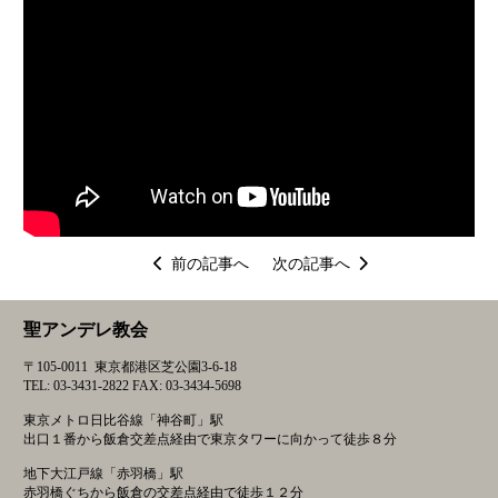
投
前の記事へ
次の記事へ
稿
ナ
聖アンデレ教会
ビ
ゲ
〒105-0011 東京都港区芝公園3-6-18
ー
TEL: 03-3431-2822 FAX: 03-3434-5698
シ
東京メトロ日比谷線「神谷町」駅
ョ
出口１番から飯倉交差点経由で東京タワーに向かって徒歩８分
ン
地下大江戸線「赤羽橋」駅
赤羽橋ぐちから飯倉の交差点経由で徒歩１２分