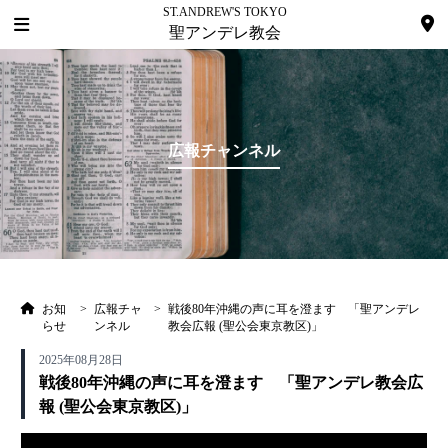
ST.ANDREW'S TOKYO
聖アンデレ教会
広報チャンネル
お知
>
広報チャ
>
戦後80年沖縄の声に耳を澄ます 「聖アンデレ
らせ
ンネル
教会広報 (聖公会東京教区)」
2025年08月28日
戦後80年沖縄の声に耳を澄ます 「聖アンデレ教会広
報 (聖公会東京教区)」