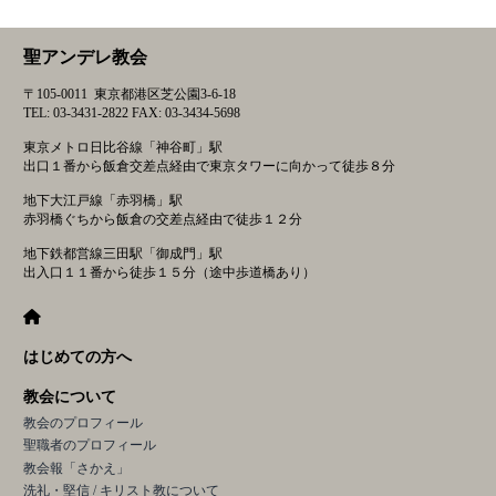
稿
ナ
聖アンデレ教会
ビ
ゲ
〒105-0011 東京都港区芝公園3-6-18
ー
TEL: 03-3431-2822 FAX: 03-3434-5698
シ
東京メトロ日比谷線「神谷町」駅
ョ
出口１番から飯倉交差点経由で東京タワーに向かって徒歩８分
ン
地下大江戸線「赤羽橋」駅
赤羽橋ぐちから飯倉の交差点経由で徒歩１２分
地下鉄都営線三田駅「御成門」駅
出入口１１番から徒歩１５分（途中歩道橋あり）
はじめての方へ
教会について
教会のプロフィール
聖職者のプロフィール
教会報「さかえ」
洗礼・堅信 / キリスト教について