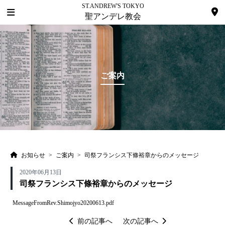
ST.ANDREW'S TOKYO
聖アンデレ教会
ご案内
お知らせ
>
ご案内
>
司祭フランシス下條裕章からのメッセージ
2020年06月13日
司祭フランシス下條裕章からのメッセージ
MessageFromRev.Shimojyo20200613.pdf
投
前の記事へ
次の記事へ