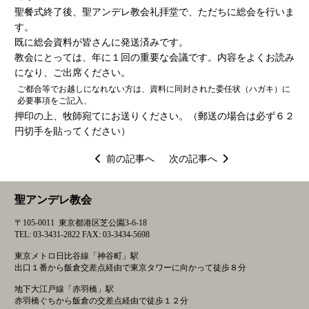
聖餐式終了後、聖アンデレ教会礼拝堂で、ただちに総会を行いま
す。
既に総会資料が皆さんに発送済みです。
教会にとっては、年に１回の重要な会議です。内容をよくお読み
になり、ご出席ください。
ご都合等でお越しになれない方は、資料に同封された委任状（ハガキ）に
必要事項をご記入、
押印の上、牧師宛てにお送りください。（郵送の場合は必ず６２
円切手を貼ってください）
投
前の記事へ
次の記事へ
稿
ナ
聖アンデレ教会
ビ
ゲ
〒105-0011 東京都港区芝公園3-6-18
ー
TEL: 03-3431-2822 FAX: 03-3434-5698
シ
東京メトロ日比谷線「神谷町」駅
ョ
出口１番から飯倉交差点経由で東京タワーに向かって徒歩８分
ン
地下大江戸線「赤羽橋」駅
赤羽橋ぐちから飯倉の交差点経由で徒歩１２分