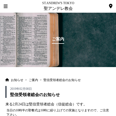
ST.ANDREW'S TOKYO
聖アンデレ教会
ご案内
お知らせ
>
ご案内
>
堅信受領者総会のお知らせ
2019年02月08日
堅信受領者総会のお知らせ
来る2月24日は堅信受領者総会（信徒総会）です。
当日の10時半の聖餐式は10時に繰り上げての実施となりますので、ご注意
下さい。