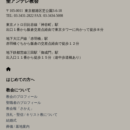
聖アンデレ教会
ビ
ゲ
〒105-0011 東京都港区芝公園3-6-18
ー
TEL: 03-3431-2822 FAX: 03-3434-5698
シ
東京メトロ日比谷線「神谷町」駅
ョ
出口１番から飯倉交差点経由で東京タワーに向かって徒歩８分
ン
地下大江戸線「赤羽橋」駅
赤羽橋ぐちから飯倉の交差点経由で徒歩１２分
地下鉄都営線三田駅「御成門」駅
出入口１１番から徒歩１５分（途中歩道橋あり）
はじめての方へ
教会について
教会のプロフィール
聖職者のプロフィール
教会報「さかえ」
洗礼・堅信 / キリスト教について
結婚式
葬儀 / 墓地案内