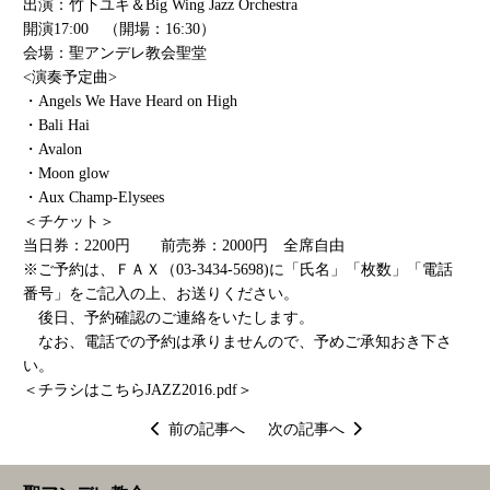
出演：竹下ユキ＆Big Wing Jazz Orchestra
開演17:00 （開場：16:30）
会場：聖アンデレ教会聖堂
<演奏予定曲>
・Angels We Have Heard on High
・Bali Hai
・Avalon
・Moon glow
・Aux Champ-Elysees
＜チケット＞
当日券：2200円 前売券：2000円 全席自由
※ご予約は、ＦＡＸ（03-3434-5698)に「氏名」「枚数」「電話
番号」をご記入の上、お送りください。
後日、予約確認のご連絡をいたします。
なお、電話での予約は承りませんので、予めご承知おき下さ
い。
＜チラシはこちら
JAZZ2016.pdf
＞
投
前の記事へ
次の記事へ
稿
ナ