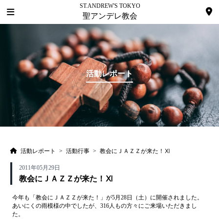
ST.ANDREW'S TOKYO
聖アンデレ教会
活動レポート
活動レポート
>
活動行事
>
教会にＪＡＺＺが来た！Ⅺ
2011年05月29日
教会にＪＡＺＺが来た！Ⅺ
今年も「教会にＪＡＺＺが来た！」が5月28日（土）に開催されました。
あいにくの雨模様の中でしたが、316人もの方々にご来場いただきまし
た。