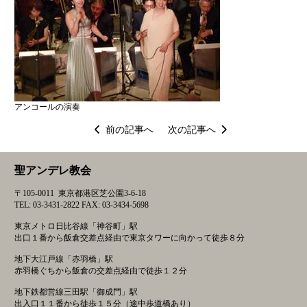
アンコールの演奏
投
前の記事へ
次の記事へ
稿
ナ
聖アンデレ教会
ビ
ゲ
〒105-0011 東京都港区芝公園3-6-18
ー
TEL: 03-3431-2822 FAX: 03-3434-5698
シ
東京メトロ日比谷線「神谷町」駅
ョ
出口１番から飯倉交差点経由で東京タワーに向かって徒歩８分
ン
地下大江戸線「赤羽橋」駅
赤羽橋ぐちから飯倉の交差点経由で徒歩１２分
地下鉄都営線三田駅「御成門」駅
出入口１１番から徒歩１５分（途中歩道橋あり）