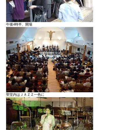
午後4時半、開場
聖堂内はＪＡＺＺ一色に