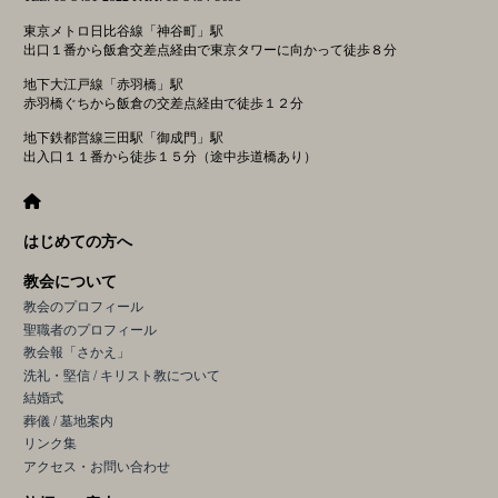
シ
東京メトロ日比谷線「神谷町」駅
ョ
出口１番から飯倉交差点経由で東京タワーに向かって徒歩８分
ン
地下大江戸線「赤羽橋」駅
赤羽橋ぐちから飯倉の交差点経由で徒歩１２分
地下鉄都営線三田駅「御成門」駅
出入口１１番から徒歩１５分（途中歩道橋あり）
はじめての方へ
教会について
教会のプロフィール
聖職者のプロフィール
教会報「さかえ」
洗礼・堅信 / キリスト教について
結婚式
葬儀 / 墓地案内
リンク集
アクセス・お問い合わせ