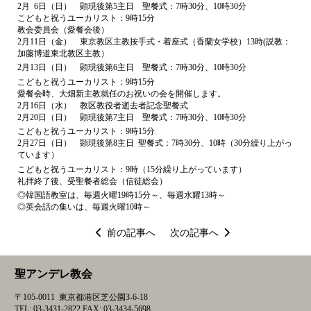
2月 6日（日） 顕現後第5主日 聖餐式：7時30分、10時30分
こどもと祝うユーカリスト：9時15分
教会委員会（愛餐会後）
2月11日（金） 東京教区主教按手式・着座式（香蘭女学校）13時(説教：
加藤博道東北教区主教）
2月13日（日） 顕現後第6主日 聖餐式：7時30分、10時30分
こどもと祝うユーカリスト：9時15分
愛餐会時、大畑新主教就任のお祝いの会を開催します。
2月16日（水） 教区教役者逝去者記念聖餐式
2月20日（日） 顕現後第7主日 聖餐式：7時30分、10時30分
こどもと祝うユーカリスト：9時15分
2月27日（日） 顕現後第8主日 聖餐式：7時30分、10時（30分繰り上がっ
ています）
こどもと祝うユーカリスト：9時（15分繰り上がっています）
礼拝終了後、受聖餐者総会（信徒総会）
◎韓国語教室は、毎週火曜19時15分～、毎週水耀13時～
◎英会話の集いは、毎週火曜10時～
投
前の記事へ
次の記事へ
稿
ナ
聖アンデレ教会
ビ
ゲ
〒105-0011 東京都港区芝公園3-6-18
ー
TEL: 03-3431-2822 FAX: 03-3434-5698