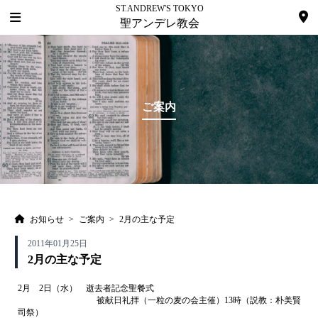
ST.ANDREW'S TOKYO
聖アンデレ教会
ご案内
お知らせ
>
ご案内
>
2月の主な予定
2011年01月25日
2月の主な予定
2月 2日（水）
逝去者記念聖餐式
被献日礼拝（一粒の麦の会主催）13時（説教：朴美賢
司祭）