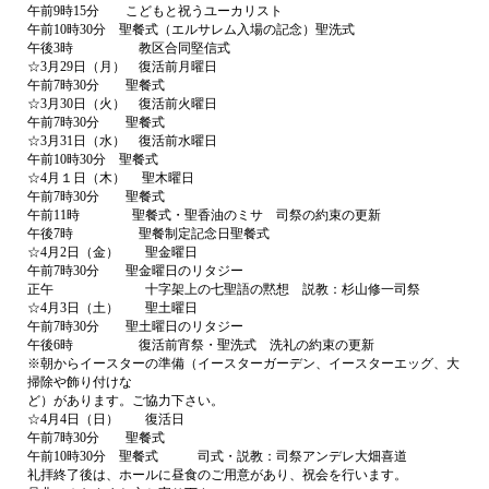
午前9時15分 こどもと祝うユーカリスト
午前10時30分 聖餐式（エルサレム入場の記念）聖洗式
午後3時 教区合同堅信式
☆3月29日（月） 復活前月曜日
午前7時30分 聖餐式
☆3月30日（火） 復活前火曜日
午前7時30分 聖餐式
☆3月31日（水） 復活前水曜日
午前10時30分 聖餐式
☆4月１日（木） 聖木曜日
午前7時30分 聖餐式
午前11時 聖餐式・聖香油のミサ 司祭の約束の更新
午後7時 聖餐制定記念日聖餐式
☆4月2日（金） 聖金曜日
午前7時30分 聖金曜日のリタジー
正午 十字架上の七聖語の黙想 説教：杉山修一司祭
☆4月3日（土） 聖土曜日
午前7時30分 聖土曜日のリタジー
午後6時 復活前宵祭・聖洗式 洗礼の約束の更新
※朝からイースターの準備（イースターガーデン、イースターエッグ、大
掃除や飾り付けな
ど）があります。ご協力下さい。
☆4月4日（日） 復活日
午前7時30分 聖餐式
午前10時30分 聖餐式 司式・説教：司祭アンデレ大畑喜道
礼拝終了後は、ホールに昼食のご用意があり、祝会を行います。