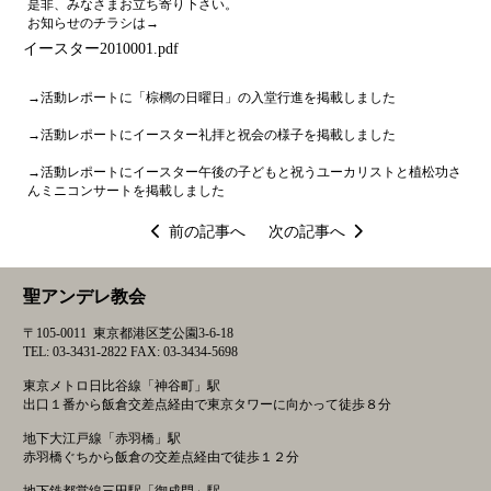
是非、みなさまお立ち寄り下さい。
お知らせのチラシは→
イースター2010001.pdf
→
活動レポートに「棕櫚の日曜日」の入堂行進を掲載しました
→活動レポートにイースター礼拝と祝会の様子を掲載しました
→
活動レポートにイースター午後の子どもと祝うユーカリストと植松功さ
んミニコンサートを掲載しました
投
前の記事へ
次の記事へ
稿
ナ
聖アンデレ教会
ビ
ゲ
〒105-0011 東京都港区芝公園3-6-18
ー
TEL: 03-3431-2822 FAX: 03-3434-5698
シ
東京メトロ日比谷線「神谷町」駅
ョ
出口１番から飯倉交差点経由で東京タワーに向かって徒歩８分
ン
地下大江戸線「赤羽橋」駅
赤羽橋ぐちから飯倉の交差点経由で徒歩１２分
地下鉄都営線三田駅「御成門」駅